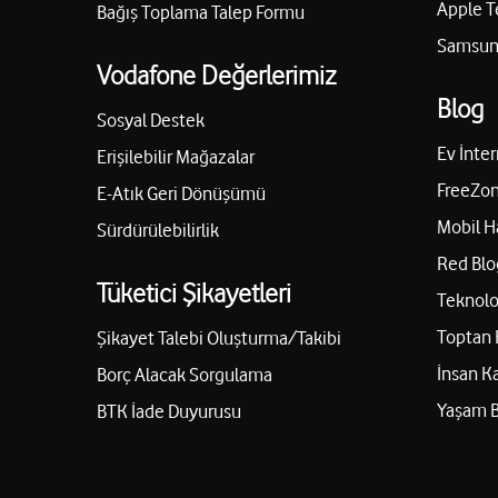
Apple T
Bağış Toplama Talep Formu
Samsung
Vodafone Değerlerimiz
Blog
Sosyal Destek
Ev İnter
Erişilebilir Mağazalar
FreeZon
E-Atık Geri Dönüşümü
Mobil H
Sürdürülebilirlik
Red Blo
Tüketici Şikayetleri
Teknolo
Toptan 
Şikayet Talebi Oluşturma/Takibi
İnsan K
Borç Alacak Sorgulama
Yaşam 
BTK İade Duyurusu