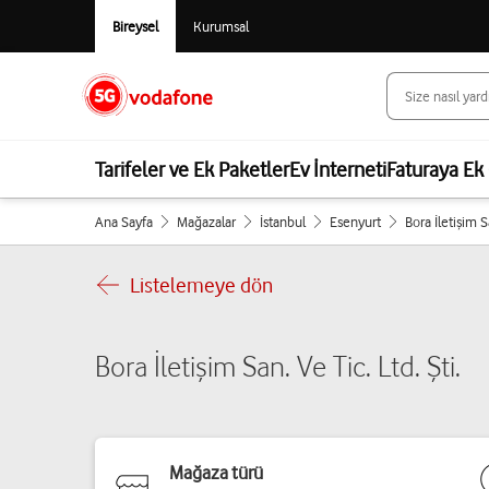
Bireysel
Kurumsal
Tarifeler ve Ek Paketler
Ev İnterneti
Faturaya Ek 
Ana Sayfa
Mağazalar
İstanbul
Esenyurt
Bora İletişim S
Listelemeye dön
Bora İletişim San. Ve Tic. Ltd. Şti.
Mağaza türü