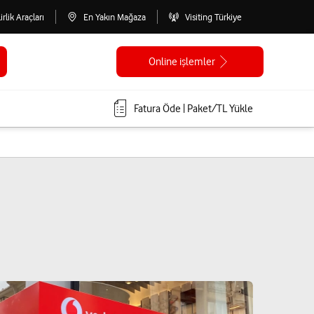
lirlik Araçları
En Yakın Mağaza
Visiting Türkiye
Online işlemler
Fatura Öde | Paket/TL Yükle