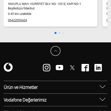
YAKUPLU MAH. HÜRRİYET BLV. NO: 165 İÇ KAPI NO:1
Mar
Beylikdüzü/İstanbul
İst
0.45 km uzaklıkta
0.5
05422053424
02
Ürün ve Hizmetler
Yanımda Uygulaması
Vodafone Değerlerimiz
Vodafone 4.5G
Sosyal Destek
Ürünler