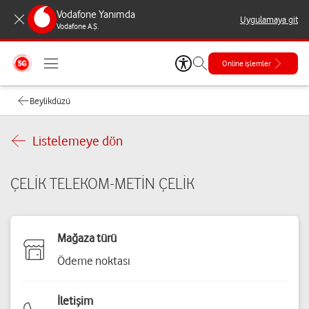
Vodafone Yanımda
Uygulamaya git
Vodafone A.Ş.
Online işlemler
Beylikdüzü
Listelemeye dön
ÇELİK TELEKOM-METİN ÇELİK
Mağaza türü
Ödeme noktası
İletişim