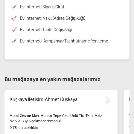
Ev İnterneti Sipariş Girişi
Ev İnterneti Nakil (Adres Değişikliği)
Ev İnterneti Tarife Değişikliği
Ev İnterneti Kampanya/Taahhütname Yenileme
Bu mağazaya en yakın mağazalarımız
Kuşkaya İletişim-Ahmet Kuşkaya
EF
Murat Çeşme Mah. Hünkar Tepe Cad. Ünlü Tic. Tem. Malz.
Mer
No:9 A Büyükçekmece/İstanbul
Bey
0.78 km uzaklıkta
1.4