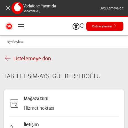
Vodafone Yanımda
Uygulamaya git
Vodafone A.Ş.
Online işlemler
Beykoz
Listelemeye dön
TAB İLETİŞİM-AYŞEGÜL BERBEROĞLU
Mağaza türü
Hizmet noktası
İletişim