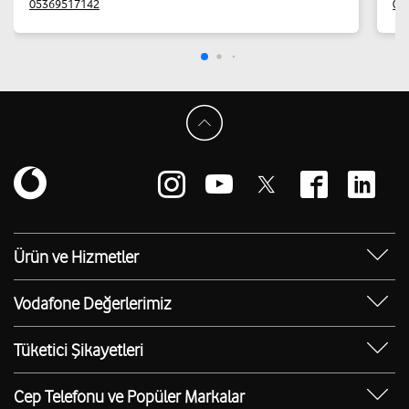
05369517142
05
Ürün ve Hizmetler
Yanımda Uygulaması
Vodafone Değerlerimiz
Vodafone 4.5G
Sosyal Destek
Ürünler
Tüketici Şikayetleri
Erişilebilir Mağazalar
Toptan
Şikayet Talebi Oluşturma/Takibi
E-Atık Geri Dönüşümü
Cep Telefonu ve Popüler Markalar
TOBi
Borç Alacak Sorgulama