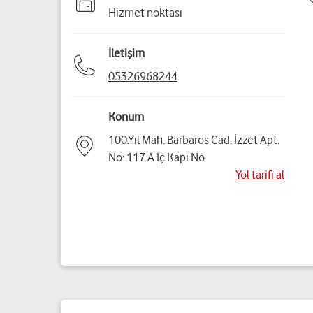
Hizmet noktası
İletişim
05326968244
Konum
100.Yıl Mah. Barbaros Cad. İzzet Apt.
No: 117 A İç Kapı No
Yol tarifi al