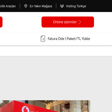
lirlik Araçları
En Yakın Mağaza
Visiting Türkiye
Online işlemler
Fatura Öde | Paket/TL Yükle