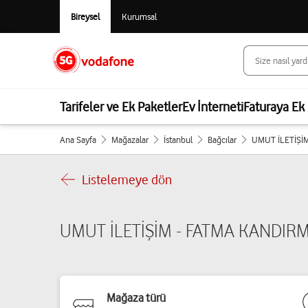
Bireysel
Kurumsal
Tarifeler ve Ek Paketler
Ev İnterneti
Faturaya Ek 
Ana Sayfa
Mağazalar
İstanbul
Bağcılar
UMUT İLETİŞİ
Listelemeye dön
UMUT İLETİŞİM - FATMA KANDIR
Mağaza türü