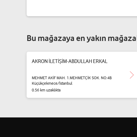
Bu mağazaya en yakın mağaza
AKRON İLETİŞİM-ABDULLAH ERKAL
MEHMET AKİF MAH. 1.MEHMETÇİK SOK. NO:4B
Küçükçekmece/İstanbul
0.56 km uzaklıkta