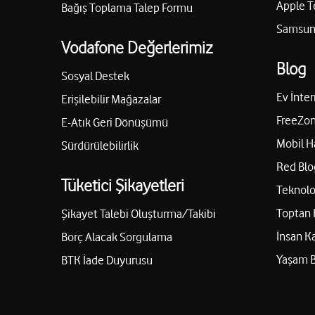
Apple T
Bağış Toplama Talep Formu
Samsung
Vodafone Değerlerimiz
Blog
Sosyal Destek
Ev İnter
Erişilebilir Mağazalar
FreeZon
E-Atık Geri Dönüşümü
Mobil H
Sürdürülebilirlik
Red Blo
Tüketici Şikayetleri
Teknolo
Toptan 
Şikayet Talebi Oluşturma/Takibi
İnsan K
Borç Alacak Sorgulama
Yaşam 
BTK İade Duyurusu