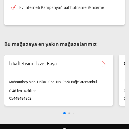
Ev İnterneti Kampanya/Taahhütname Yenileme
Bu mağazaya en yakın mağazalarımız
İzka İletişim - İzzet Kaya
Öz
Mahmutbey Mah. Halkalı Cad. No: 96/A Bağcılar/İstanbul
15 
0.48 km uzaklıkta
0.5
05448484862
05