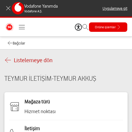
Vodafone Yanımda
Uygulamaya git
Vodafone A.Ş.
Online işlemler
Bağcılar
Listelemeye dön
TEYMUR İLETİŞİM-TEYMUR AKKUŞ
Mağaza türü
Hizmet noktası
İletişim