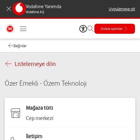
Vodafone Yanımda
Uygulamaya git
Vodafone A.Ş.
Online işlemler
Bağcılar
Listelemeye dön
Özer Emekli - Özem Teknoloji
Mağaza türü
Cep merkezi
İletişim