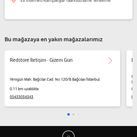
Ev İnterneti Kampanya/Taahhütname Yenileme
Bu mağazaya en yakın mağazalarımız
Redstore İletişim - Gizem Gün
RE
Mar
Yenigün Mah. Bağcılar Cad. No:120/B Bağcılar/İstanbul
İst
0.11 km uzaklıkta
0.4
05433034343
05