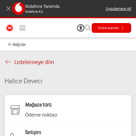
Vodafone Yanımda
Uygulamaya git
Vodafone A.Ş.
Online işlemler
Bağcılar
Listelemeye dön
Hatice Deveci
Mağaza türü
Ödeme noktası
İletişim