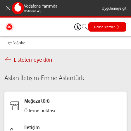
Vodafone Yanımda
Uygulamaya git
Vodafone A.Ş.
Online işlemler
Bağcılar
Listelemeye dön
Aslan İletişim-Emine Aslantürk
Mağaza türü
Ödeme noktası
İletişim