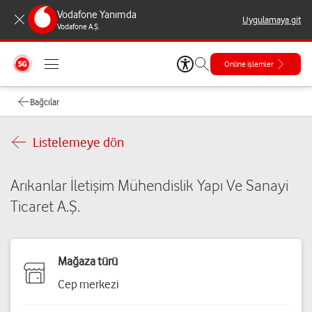
Vodafone Yanımda
Uygulamaya git
Vodafone A.Ş.
Online işlemler
Bağcılar
Listelemeye dön
Arıkanlar İletişim Mühendislik Yapı Ve Sanayi
Ticaret A.Ş.
Mağaza türü
Cep merkezi