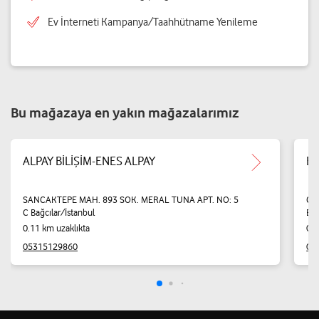
Ev İnterneti Kampanya/Taahhütname Yenileme
Bu mağazaya en yakın mağazalarımız
ALPAY BİLİŞİM-ENES ALPAY
Er
SANCAKTEPE MAH. 893 SOK. MERAL TUNA APT. NO: 5
Gün
C Bağcılar/İstanbul
Bağ
0.11 km uzaklıkta
0.1
05315129860
05