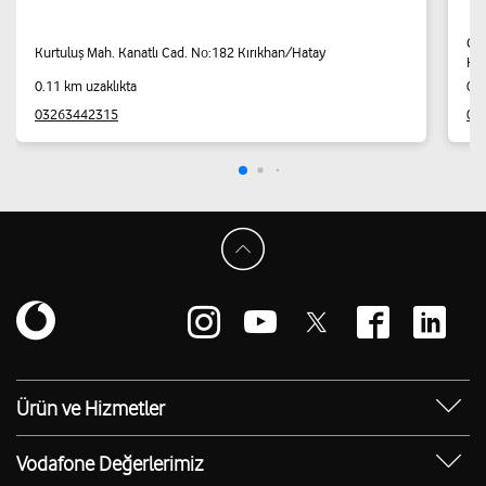
Gaz
Kurtuluş Mah. Kanatlı Cad. No:182 Kırıkhan/Hatay
Kır
0.11 km uzaklıkta
0.2
03263442315
05
Ürün ve Hizmetler
Yanımda Uygulaması
Vodafone Değerlerimiz
Vodafone 4.5G