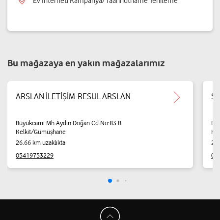
Ev İnterneti Kampanya/Taahhütname Yenileme
Bu mağazaya en yakın mağazalarımız
ARSLAN İLETİŞİM-RESUL ARSLAN
Sö
Büyükcami Mh.Aydın Doğan Cd.No:83 B
Bü
Kelkit/Gümüşhane
Ke
26.66 km uzaklıkta
27.
05419753229
04