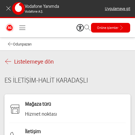
Vodafone Yanımda
Uygulamaya git
Vodafone A.Ş.
Online işlemler
Odunpazarı
Listelemeye dön
ES İLETİŞİM-HALİT KARADAŞLI
Mağaza türü
Hizmet noktası
İletişim