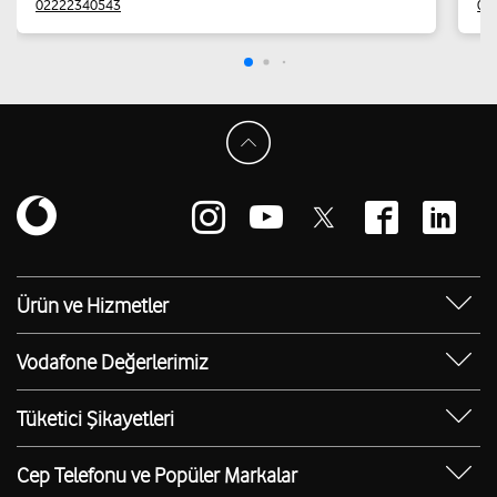
02222340543
05
Ürün ve Hizmetler
Yanımda Uygulaması
Vodafone Değerlerimiz
Vodafone 4.5G
Sosyal Destek
Ürünler
Tüketici Şikayetleri
Erişilebilir Mağazalar
Toptan
Şikayet Talebi Oluşturma/Takibi
E-Atık Geri Dönüşümü
Cep Telefonu ve Popüler Markalar
TOBi
Borç Alacak Sorgulama