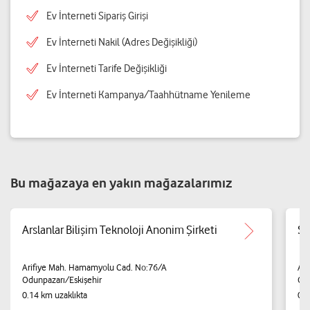
Ev İnterneti Sipariş Girişi
Ev İnterneti Nakil (Adres Değişikliği)
Ev İnterneti Tarife Değişikliği
Ev İnterneti Kampanya/Taahhütname Yenileme
Bu mağazaya en yakın mağazalarımız
Arslanlar Bilişim Teknoloji Anonim Şirketi
Se
Arifiye Mah. Hamamyolu Cad. No:76/A
Ar
Odunpazarı/Eskişehir
Odu
0.14 km uzaklıkta
0.2