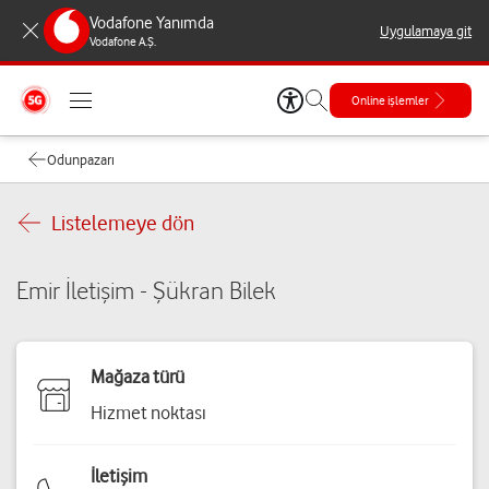
Vodafone Yanımda
Uygulamaya git
Vodafone A.Ş.
Online işlemler
Odunpazarı
Listelemeye dön
Emir İletişim - Şükran Bilek
Mağaza türü
Hizmet noktası
İletişim