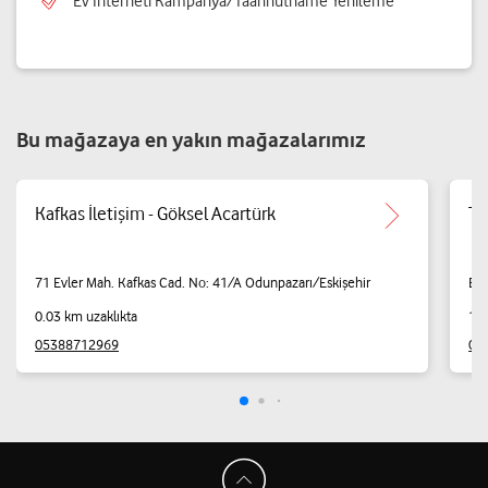
Ev İnterneti Kampanya/Taahhütname Yenileme
Bu mağazaya en yakın mağazalarımız
Kafkas İletişim - Göksel Acartürk
Te
71 Evler Mah. Kafkas Cad. No: 41/A Odunpazarı/Eskişehir
Eme
0.03 km uzaklıkta
1.4
05388712969
05