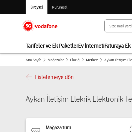
Bireysel
Kurumsal
Tarifeler ve Ek Paketler
Ev İnterneti
Faturaya Ek 
Ana Sayfa
Mağazalar
Elazığ
Merkez
Aykan İletişim Ele
Listelemeye dön
Aykan İletişim Elekrik Elektronik Tek
Mağaza türü