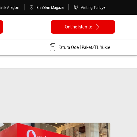
lirlik Araçları
En Yakın Mağaza
Visiting Türkiye
Online işlemler
Fatura Öde | Paket/TL Yükle