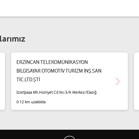
larımız
ERZİNCAN TELEKOMÜNİKASYON
BİLGİSAYAR OTOMOTİV TURİZM İNŞ.SAN
TİC.LTD.ŞTİ
İzzetpaşa Mh.Hürriyet Cd.No:3/A Merkez/Elazığ
0.12 km uzaklıkta