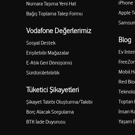
iPhone 
Numara Taşıma Yeni Hat
Apple T
Bağış Toplama Talep Formu
Samsung
Vodafone Değerlerimiz
Blog
Sosyal Destek
Ev İnter
Erişilebilir Mağazalar
FreeZon
E-Atık Geri Dönüşümü
Mobil H
Sürdürülebilirlik
Red Blo
Tüketici Şikayetleri
Teknolo
Toptan 
Şikayet Talebi Oluşturma/Takibi
İnsan K
Borç Alacak Sorgulama
Yaşam 
BTK İade Duyurusu