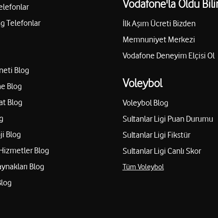
Vodafone'la Oldu Bili
elefonlar
 Telefonlar
İlk Aşım Ücreti Bizden
Memnuniyet Merkezi
Vodafone Deneyim Elçisi Ol
neti Blog
Voleybol
e Blog
at Blog
Voleybol Blog
g
Sultanlar Ligi Puan Durumu
ji Blog
Sultanlar Ligi Fikstür
Hizmetler Blog
Sultanlar Ligi Canlı Skor
aynakları Blog
Tüm Voleybol
Blog