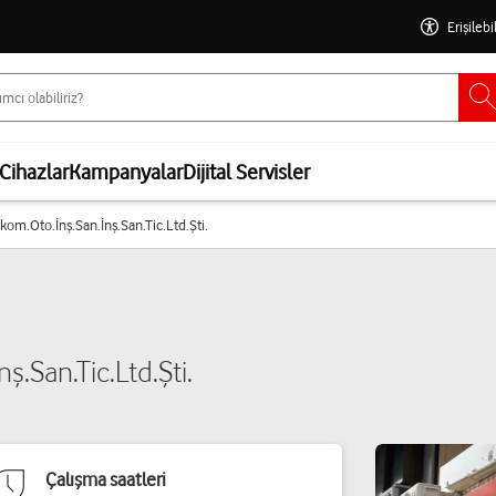
Erişilebi
Cihazlar
Kampanyalar
Dijital Servisler
ekom.Oto.İnş.San.İnş.San.Tic.Ltd.Şti.
ş.San.Tic.Ltd.Şti.
Çalışma saatleri