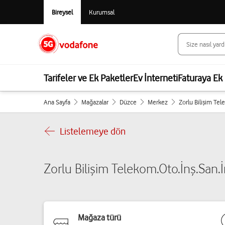
Bireysel
Kurumsal
Tarifeler ve Ek Paketler
Ev İnterneti
Faturaya Ek 
Ana Sayfa
Mağazalar
Düzce
Merkez
Zorlu Bilişim Tel
Listelemeye dön
Zorlu Bilişim Telekom.Oto.İnş.San.İn
Mağaza türü