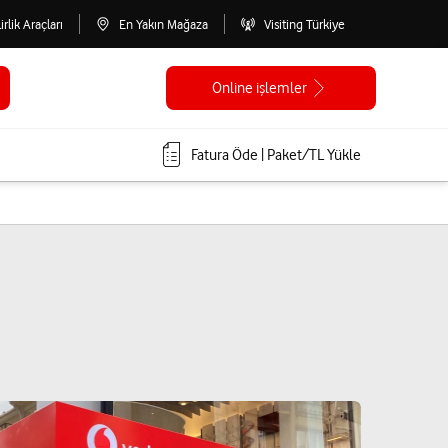
lirlik Araçları
En Yakın Mağaza
Visiting Türkiye
Online işlemler
Fatura Öde | Paket/TL Yükle