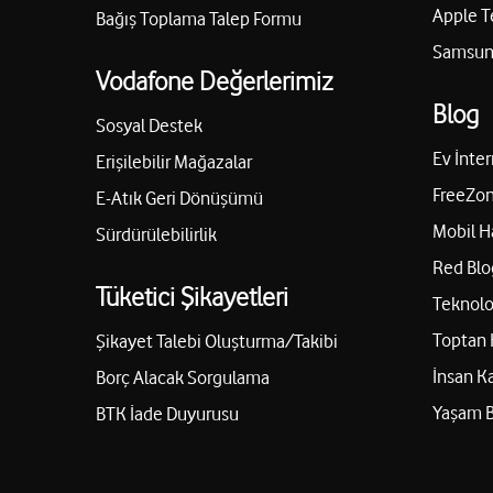
Apple T
Bağış Toplama Talep Formu
Samsung
Vodafone Değerlerimiz
Blog
Sosyal Destek
Ev İnter
Erişilebilir Mağazalar
FreeZon
E-Atık Geri Dönüşümü
Mobil H
Sürdürülebilirlik
Red Blo
Tüketici Şikayetleri
Teknolo
Toptan 
Şikayet Talebi Oluşturma/Takibi
İnsan K
Borç Alacak Sorgulama
Yaşam 
BTK İade Duyurusu