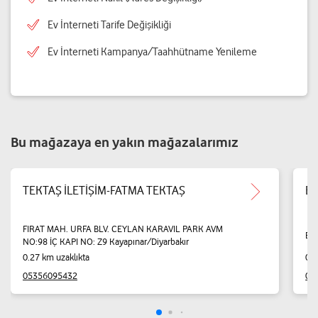
Ev İnterneti Tarife Değişikliği
Ev İnterneti Kampanya/Taahhütname Yenileme
Bu mağazaya en yakın mağazalarımız
TEKTAŞ İLETİŞİM-FATMA TEKTAŞ
Ek
FIRAT MAH. URFA BLV. CEYLAN KARAVIL PARK AVM
Bağ
NO:98 İÇ KAPI NO: Z9 Kayapınar/Diyarbakır
0.27 km uzaklıkta
0.2
05356095432
05