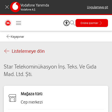
Vodafone Yanımda
Uygulamaya git
Vodafone A.Ş.
Online işlemler
Kayapınar
Listelemeye dön
Star Telekominükasyon İnş. Teks. Ve Gıda
Mad. Ltd. Şti.
Mağaza türü
Cep merkezi