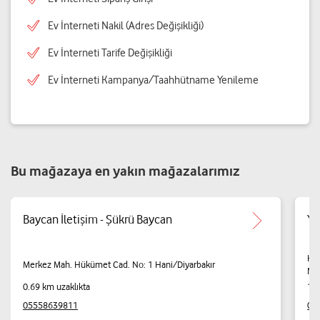
Ev İnterneti Nakil (Adres Değişikliği)
Ev İnterneti Tarife Değişikliği
Ev İnterneti Kampanya/Taahhütname Yenileme
Bu mağazaya en yakın mağazalarımız
Baycan İletişim - Şükrü Baycan
YA
KA
Merkez Mah. Hükümet Cad. No: 1 Hani/Diyarbakır
NO:
0.69 km uzaklıkta
16.
05558639811
05