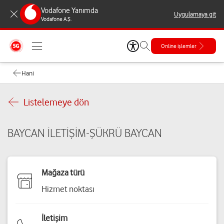
Vodafone Yanımda
Uygulamaya git
Vodafone A.Ş.
Online işlemler
Hani
Listelemeye dön
BAYCAN İLETİŞİM-ŞÜKRÜ BAYCAN
Mağaza türü
Hizmet noktası
İletişim