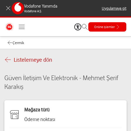
Vodafone Yanımda
Uygulamaya git
Vodafone A.Ş.
Online işlemler
Çermik
Listelemeye dön
Güven İletişim Ve Elektronik - Mehmet Şerif
Karakış
Mağaza türü
Ödeme noktası