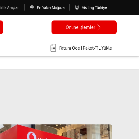
lirlik Araçları
En Yakın Mağaza
Visiting Türkiye
Online işlemler
Fatura Öde | Paket/TL Yükle