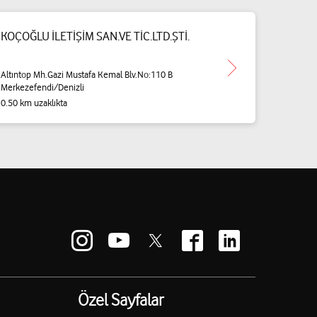
KOÇOĞLU İLETİŞİM SAN.VE TİC.LTD.ŞTİ.
Altıntop Mh.Gazi Mustafa Kemal Blv.No:110 B
Merkezefendi/Denizli
0.50 km uzaklıkta
Özel Sayfalar