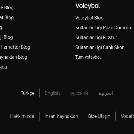
Voleybol
e Blog
at Blog
Voleybol Blog
g
Sultanlar Ligi Puan Durumu
ji Blog
Sultanlar Ligi Fikstür
Hizmetler Blog
Sultanlar Ligi Canlı Skor
aynakları Blog
Tüm Voleybol
Blog
Türkçe
English
русский
العربية
Hakkımızda
İnsan Kaynakları
Bize Ulaşın
Vodaf