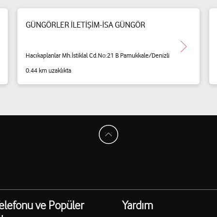
GÜNGÖRLER İLETİŞİM-İSA GÜNGÖR
Hacıkaplanlar Mh.İstiklal Cd.No:21 B Pamukkale/Denizli
0.44 km uzaklıkta
elefonu ve Popüler
Yardım