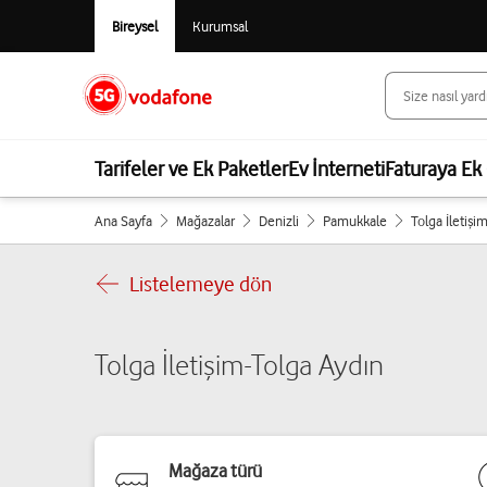
Bireysel
Kurumsal
Tarifeler ve Ek Paketler
Ev İnterneti
Faturaya Ek 
Ana Sayfa
Mağazalar
Denizli
Pamukkale
Tolga İletişi
Listelemeye dön
Tolga İletişim-Tolga Aydın
Mağaza türü