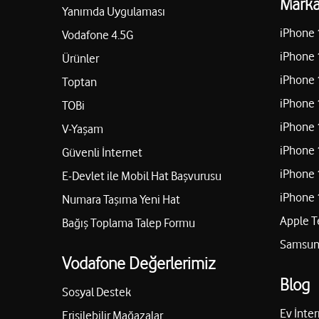
Marka
Yanımda Uygulaması
iPhone 
Vodafone 4.5G
iPhone 
Ürünler
iPhone 
Toptan
iPhone 
TOBi
iPhone 
V-Yaşam
iPhone 
Güvenli İnternet
iPhone 
E-Devlet ile Mobil Hat Başvurusu
iPhone 
Numara Taşıma Yeni Hat
Apple T
Bağış Toplama Talep Formu
Samsung
Vodafone Değerlerimiz
Blog
Sosyal Destek
Ev İnter
Erişilebilir Mağazalar