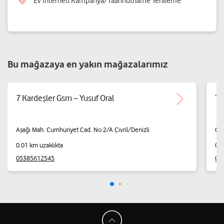
Ev İnterneti Kampanya/Taahhütname Yenileme
Bu mağazaya en yakın mağazalarımız
7 Kardeşler Gsm – Yusuf Oral
Te
Aşağı Mah. Cumhuriyet Cad. No:2/A Çivril/Denizli
Çay
0.01 km uzaklıkta
0.0
05385612545
05