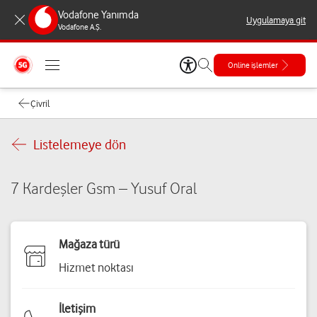
Vodafone Yanımda
Uygulamaya git
Vodafone A.Ş.
Online işlemler
Çivril
Listelemeye dön
7 Kardeşler Gsm – Yusuf Oral
Mağaza türü
Hizmet noktası
İletişim