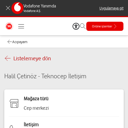
Vodafone Yanımda
Uygulamaya git
Vodafone A.Ş.
Online işlemler
Acıpayam
Listelemeye dön
Halil Çetinöz - Teknocep İletişim
Mağaza türü
Cep merkezi
İletişim