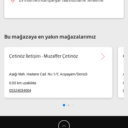
Ev İnterneti Kampanya/Taahhütname Yenileme
Bu mağazaya en yakın mağazalarımız
Çetinöz İletişim - Muzaffer Çetinöz
Ça
Aşağı Mah. Hastane Cad. No:1/C Acıpayam/Denizli
Aşa
0.03 km uzaklıkta
0.0
05324034004
05