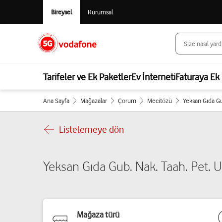
Bireysel
Kurumsal
Tarifeler ve Ek Paketler
Ev İnterneti
Faturaya Ek 
Ana Sayfa
Mağazalar
Çorum
Mecitözü
Yeksan Gıda Gub
Listelemeye dön
Yeksan Gıda Gub. Nak. Taah. Pet. Ur.
Mağaza türü