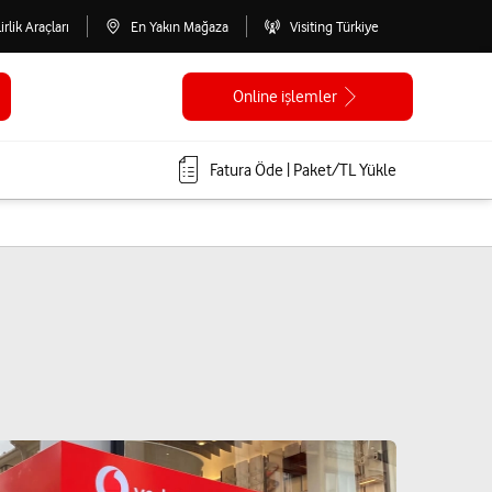
lirlik Araçları
En Yakın Mağaza
Visiting Türkiye
Online işlemler
Fatura Öde | Paket/TL Yükle