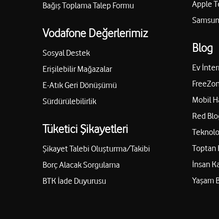
Apple T
Bağış Toplama Talep Formu
Samsung
Vodafone Değerlerimiz
Blog
Sosyal Destek
Ev İnter
Erişilebilir Mağazalar
FreeZon
E-Atık Geri Dönüşümü
Mobil H
Sürdürülebilirlik
Red Blo
Tüketici Şikayetleri
Teknolo
Toptan 
Şikayet Talebi Oluşturma/Takibi
İnsan K
Borç Alacak Sorgulama
Yaşam 
BTK İade Duyurusu