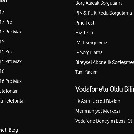
Borç Alacak Sorgulama
17
PIN & PUK Kodu Sorgulama
17 Pro
Ping Testi
17 Pro Max
Hız Testi
15
IMEI Sorgulama
15 Pro
IP Sorgulama
15 Pro Max
Bireysel Abonelik Sözleşmes
16
Tüm Yardım
16 Pro Max
Vodafone'la Oldu Bili
elefonlar
 Telefonlar
İlk Aşım Ücreti Bizden
Memnuniyet Merkezi
Vodafone Deneyim Elçisi Ol
neti Blog