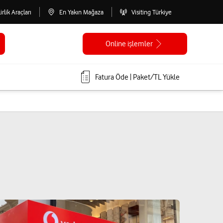
lirlik Araçları
En Yakın Mağaza
Visiting Türkiye
Online işlemler
Fatura Öde | Paket/TL Yükle