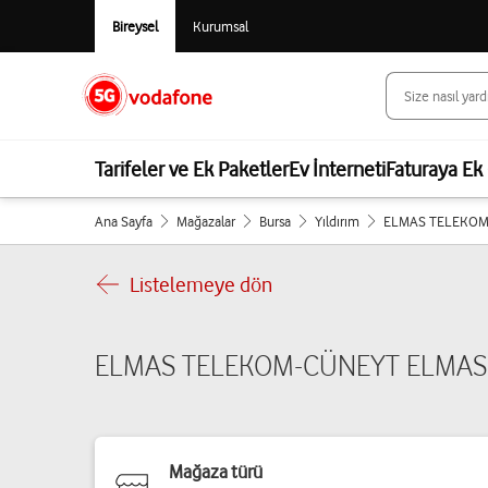
Bireysel
Kurumsal
Tarifeler ve Ek Paketler
Ev İnterneti
Faturaya Ek 
Ana Sayfa
Mağazalar
Bursa
Yıldırım
ELMAS TELEKOM
Listelemeye dön
ELMAS TELEKOM-CÜNEYT ELMAS
Mağaza türü