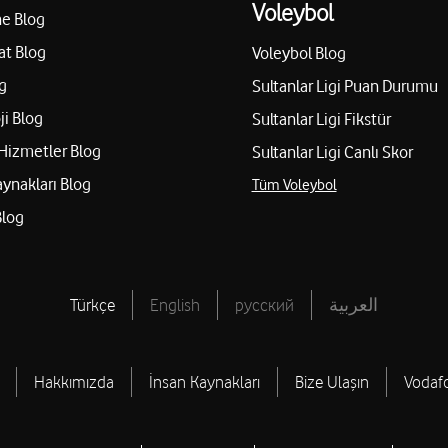
Voleybol
e Blog
at Blog
Voleybol Blog
g
Sultanlar Ligi Puan Durumu
ji Blog
Sultanlar Ligi Fikstür
Hizmetler Blog
Sultanlar Ligi Canlı Skor
aynakları Blog
Tüm Voleybol
Blog
Türkçe
English
русский
العربية
Hakkımızda
İnsan Kaynakları
Bize Ulaşın
Vodaf