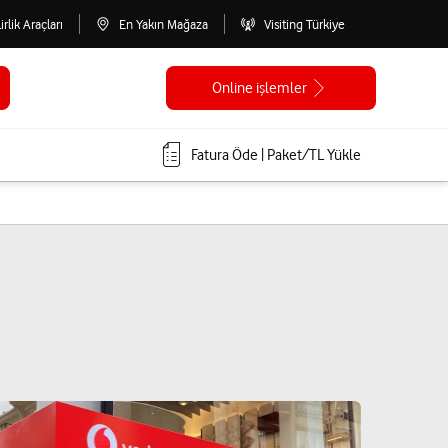
lirlik Araçları
En Yakın Mağaza
Visiting Türkiye
Online işlemler
Fatura Öde | Paket/TL Yükle