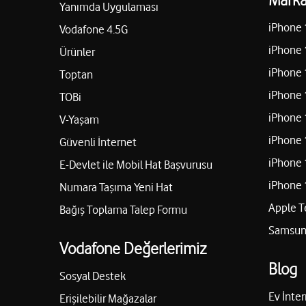
Yanımda Uygulaması
iPhone 
Vodafone 4.5G
iPhone 
Ürünler
iPhone 
Toptan
iPhone 
TOBi
iPhone 
V-Yaşam
iPhone 
Güvenli İnternet
iPhone 
E-Devlet ile Mobil Hat Başvurusu
iPhone 
Numara Taşıma Yeni Hat
Apple T
Bağış Toplama Talep Formu
Samsung
Vodafone Değerlerimiz
Blog
Sosyal Destek
Ev İnter
Erişilebilir Mağazalar