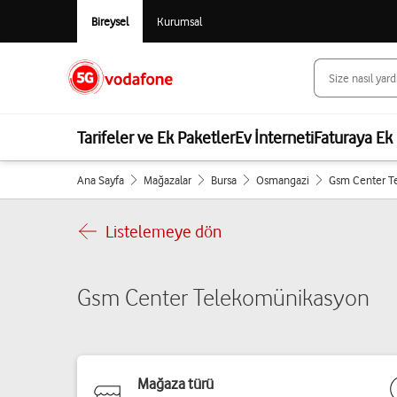
Bireysel
Kurumsal
Tarifeler ve Ek Paketler
Ev İnterneti
Faturaya Ek 
Ana Sayfa
Mağazalar
Bursa
Osmangazi
Gsm Center T
Listelemeye dön
Gsm Center Telekomünikasyon
Mağaza türü