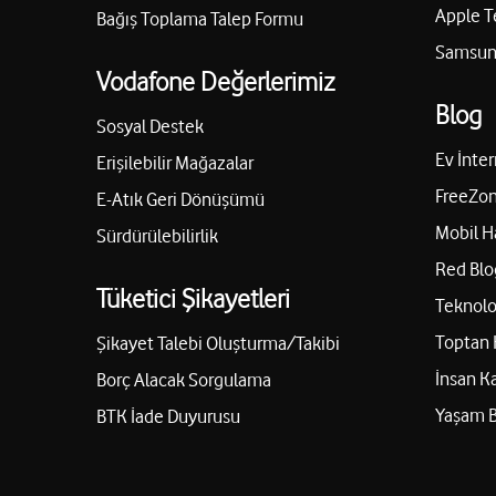
Apple T
Bağış Toplama Talep Formu
Samsung
Vodafone Değerlerimiz
Blog
Sosyal Destek
Ev İnter
Erişilebilir Mağazalar
FreeZon
E-Atık Geri Dönüşümü
Mobil H
Sürdürülebilirlik
Red Blo
Tüketici Şikayetleri
Teknolo
Toptan 
Şikayet Talebi Oluşturma/Takibi
İnsan K
Borç Alacak Sorgulama
Yaşam 
BTK İade Duyurusu