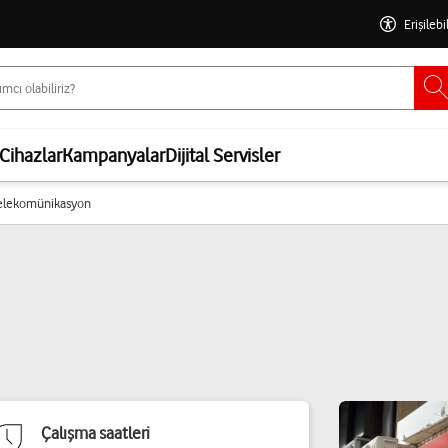
Erişilebi
Cihazlar
Kampanyalar
Dijital Servisler
elekomünikasyon
Çalışma saatleri