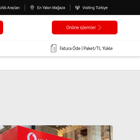
lirlik Araçları
En Yakın Mağaza
Visiting Türkiye
Online işlemler
Fatura Öde | Paket/TL Yükle