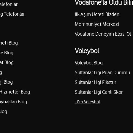
Vodafone'la Oldu Bili
elefonlar
 Telefonlar
İlk Aşım Ücreti Bizden
Memnuniyet Merkezi
Vodafone Deneyim Elçisi Ol
neti Blog
Voleybol
e Blog
at Blog
Voleybol Blog
g
Sultanlar Ligi Puan Durumu
ji Blog
Sultanlar Ligi Fikstür
Hizmetler Blog
Sultanlar Ligi Canlı Skor
aynakları Blog
Tüm Voleybol
Blog