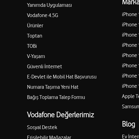
Marka
Yanımda Uygulaması
iPhone 
Vodafone 4.5G
iPhone 
Ürünler
iPhone 
Toptan
iPhone 
TOBi
iPhone 
V-Yaşam
iPhone 
Güvenli İnternet
iPhone 
E-Devlet ile Mobil Hat Başvurusu
iPhone 
Numara Taşıma Yeni Hat
Apple T
Bağış Toplama Talep Formu
Samsung
Vodafone Değerlerimiz
Blog
Sosyal Destek
Ev İnter
Erişilebilir Mağazalar