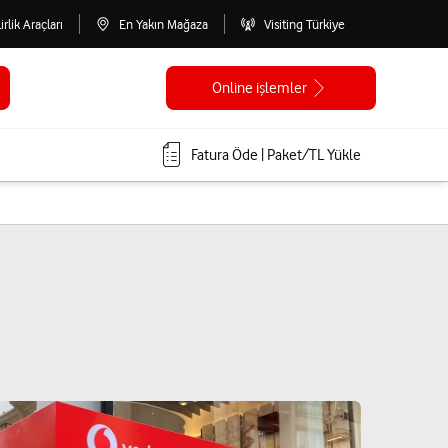
lirlik Araçları
En Yakın Mağaza
Visiting Türkiye
Online işlemler
Fatura Öde | Paket/TL Yükle