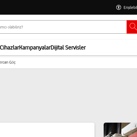
Erişilebi
Cihazlar
Kampanyalar
Dijital Servisler
Sercan Göç