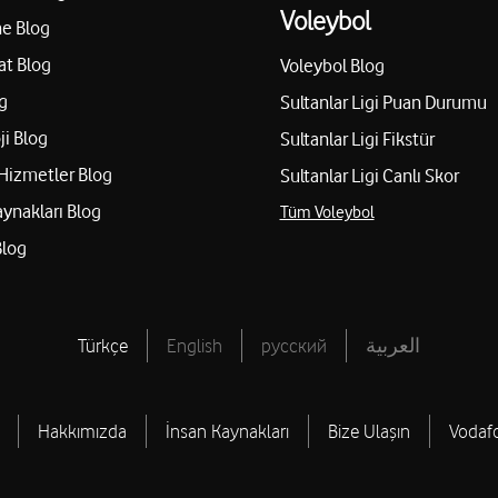
Voleybol
e Blog
at Blog
Voleybol Blog
g
Sultanlar Ligi Puan Durumu
ji Blog
Sultanlar Ligi Fikstür
Hizmetler Blog
Sultanlar Ligi Canlı Skor
aynakları Blog
Tüm Voleybol
Blog
Türkçe
English
русский
العربية
Hakkımızda
İnsan Kaynakları
Bize Ulaşın
Vodaf