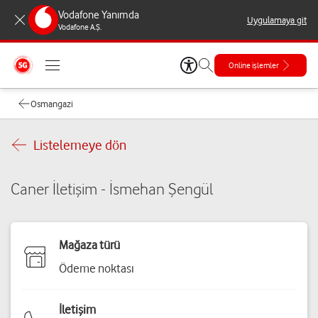
Vodafone Yanımda
Uygulamaya git
Vodafone A.Ş.
Online işlemler
Osmangazi
Listelemeye dön
Caner İletişim - İsmehan Şengül
Mağaza türü
Ödeme noktası
İletişim