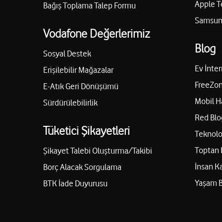
Apple T
Bağış Toplama Talep Formu
Samsung
Vodafone Değerlerimiz
Blog
Sosyal Destek
Ev İnter
Erişilebilir Mağazalar
FreeZon
E-Atık Geri Dönüşümü
Mobil H
Sürdürülebilirlik
Red Blo
Tüketici Şikayetleri
Teknolo
Toptan 
Şikayet Talebi Oluşturma/Takibi
İnsan K
Borç Alacak Sorgulama
Yaşam 
BTK İade Duyurusu