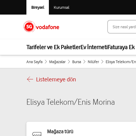
Bireysel
Kurumsal
Tarifeler ve Ek Paketler
Ev İnterneti
Faturaya Ek 
Ana Sayfa
Mağazalar
Bursa
Nilüfer
Elisya Telekom/En
Listelemeye dön
Elisya Telekom/Enis Morina
Mağaza türü