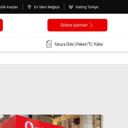
lirlik Araçları
En Yakın Mağaza
Visiting Türkiye
Online işlemler
Fatura Öde | Paket/TL Yükle