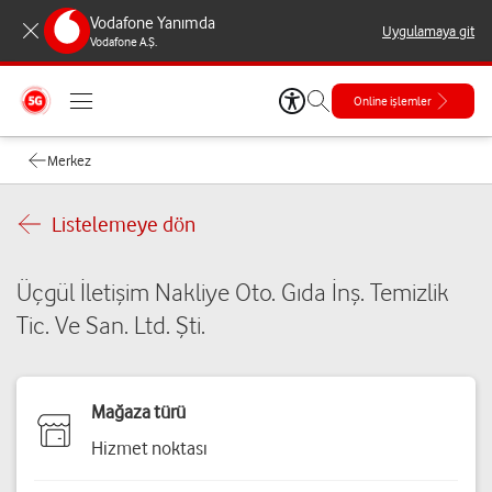
Vodafone Yanımda
Uygulamaya git
Vodafone A.Ş.
Online işlemler
Merkez
Listelemeye dön
Üçgül İletişim Nakliye Oto. Gıda İnş. Temizlik
Tic. Ve San. Ltd. Şti.
Mağaza türü
Hizmet noktası