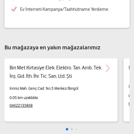
Ev İnterneti Kampanya/Taahhütname Yenileme
Bu mağazaya en yakın mağazalarımız
Bin Met Kirtasiye Elek. Elektro. Tan. Amb. Tek.
Mi
İnş. Gid. İth. İhr. Tic. San. Ltd. Şti
İnö
İnönü Mah. Genç Cad. No:5 Merkez/Bingöl
0.0
0.05 km uzaklıkta
05
04622135868