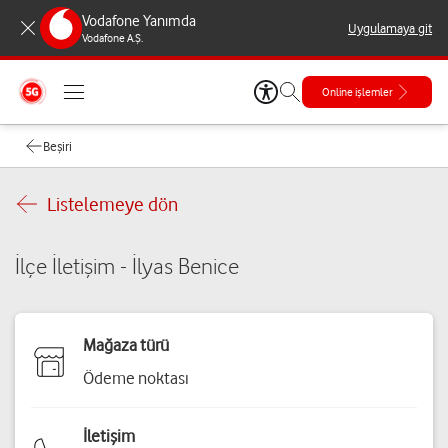
Vodafone Yanımda
Uygulamaya git
Vodafone A.Ş.
Online işlemler
Beşiri
Listelemeye dön
İlçe İletişim - İlyas Benice
Mağaza türü
Ödeme noktası
İletişim