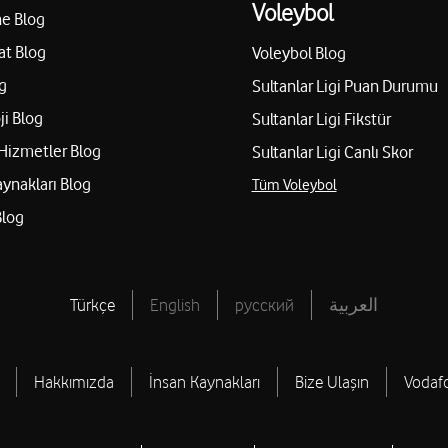
Voleybol
e Blog
at Blog
Voleybol Blog
g
Sultanlar Ligi Puan Durumu
ji Blog
Sultanlar Ligi Fikstür
Hizmetler Blog
Sultanlar Ligi Canlı Skor
aynakları Blog
Tüm Voleybol
Blog
Türkçe
English
русский
العربية
Hakkımızda
İnsan Kaynakları
Bize Ulaşın
Vodaf