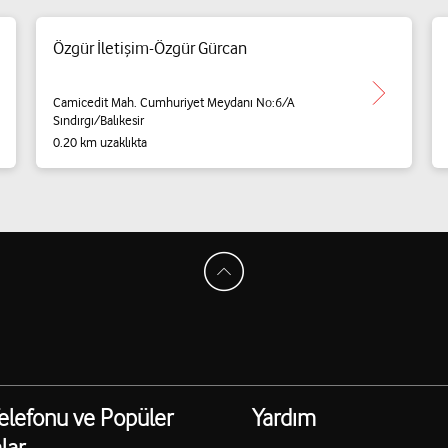
Özgür İletişim-Özgür Gürcan
Camicedit Mah. Cumhuriyet Meydanı No:6/A
Sındırgı/Balıkesir
0.20 km uzaklıkta
elefonu ve Popüler
Yardım
lar