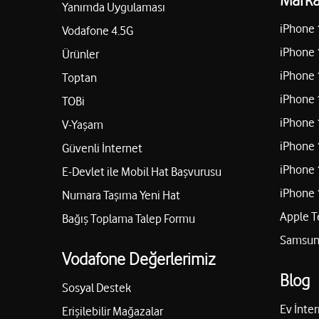
Yanımda Uygulaması
iPhone 
Vodafone 4.5G
iPhone 
Ürünler
iPhone 
Toptan
iPhone 
TOBi
iPhone 
V-Yaşam
iPhone 
Güvenli İnternet
iPhone 
E-Devlet ile Mobil Hat Başvurusu
iPhone 
Numara Taşıma Yeni Hat
Apple T
Bağış Toplama Talep Formu
Samsung
Vodafone Değerlerimiz
Blog
Sosyal Destek
Ev İnter
Erişilebilir Mağazalar