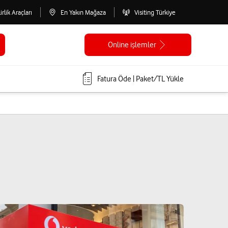
lirlik Araçları
En Yakın Mağaza
Visiting Türkiye
Online işlemler
Fatura Öde | Paket/TL Yükle