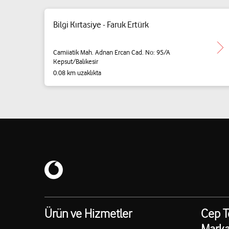
Bilgi Kırtasiye - Faruk Ertürk
Camiiatik Mah. Adnan Ercan Cad. No: 95/A
Kepsut/Balıkesir
0.08 km uzaklıkta
Ürün ve Hizmetler
Cep T
Marka