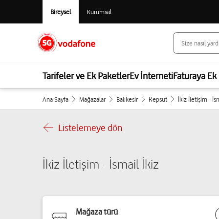
Bireysel
Kurumsal
Tarifeler ve Ek Paketler
Ev İnterneti
Faturaya Ek 
Ana Sayfa
Mağazalar
Balıkesir
Kepsut
İkiz İletişim - İs
Listelemeye dön
İkiz İletişim - İsmail İkiz
Mağaza türü