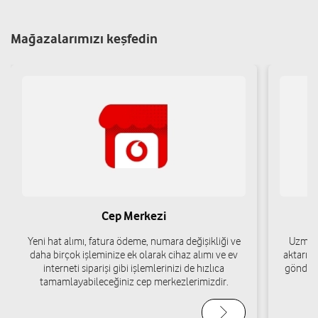
Yol tarifi al
05519121010
Mağazalarımızı keşfedin
Kobak Ticaret - Ömer Kobak
Bedrettin Mah. Müderris Sok. No:20 İvrindi/Balıkesir
Yol tarifi al
02664561597
Fatih İletişm - Fatih Önder
Bedrettin Mah. Atatürk Cad. No: 5 İvrindi/Balıkesir
Cep Merkezi
Yol tarifi al
05376417474
Yeni hat alımı, fatura ödeme, numara değişikliği ve
Uzman 
daha birçok işleminize ek olarak cihaz alımı ve ev
aktarımı
interneti siparişi gibi işlemlerinizi de hızlıca
gönderi
Kobak Ticaret - Ömer Kobak
tamamlayabileceğiniz cep merkezlerimizdir.
Bedrettin Mah. Müderris Sok. No:20 İvrindi/Balıkesir