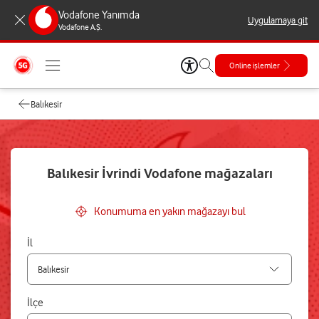
Vodafone Yanımda
Uygulamaya git
Vodafone A.Ş.
Online işlemler
Balıkesir
Balıkesir İvrindi Vodafone mağazaları
Konumuma en yakın mağazayı bul
İl
İlçe