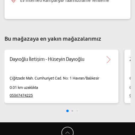
Ev İnterneti Kampanya/Taahhütname Yenileme
Bu mağazaya en yakın mağazalarımız
Dayıoğlu İletişim - Hüseyin Dayıoğlu
Ze
Çiğitzade Mah. Cumhuriyet Cad. No: 1 Havran/Balıkesir
Cam
0.01 km uzaklıkta
0.0
05367474225
05