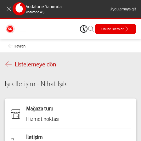
Vodafone Yanımda
Uygulamaya git
Vodafone A.Ş.
Online işlemler
Havran
Listelemeye dön
Işık İletişim - Nihat Işık
Mağaza türü
Hizmet noktası
İletişim