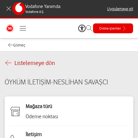
Vodafone Yanımda
Uygulamaya git
Vodafone A.Ş.
Online işlemler
Gömeç
Listelemeye dön
ÖYKÜM İLETİŞİM-NESLİHAN SAVAŞCI
Mağaza türü
Ödeme noktası
İletişim