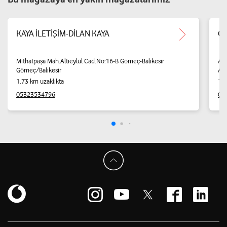
KAYA İLETİŞİM-DİLAN KAYA
Ça
Mithatpaşa Mah.Altıeylül Cad.No:16-B Gömeç-Balıkesir
Akç
Gömeç/Balıkesir
Ayv
1.73 km uzaklıkta
12.
05323534796
05