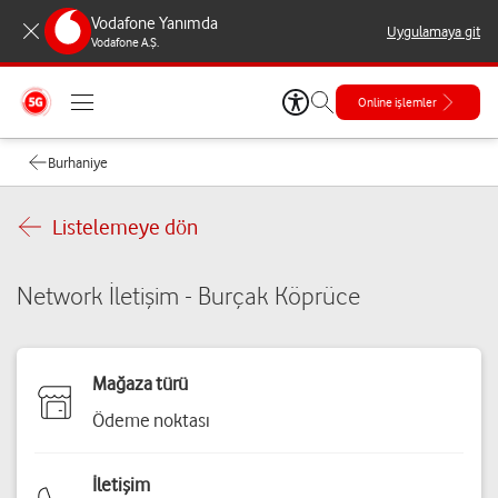
Vodafone Yanımda
Uygulamaya git
Vodafone A.Ş.
Online işlemler
Burhaniye
Listelemeye dön
Network İletişim - Burçak Köprüce
Mağaza türü
Ödeme noktası
İletişim