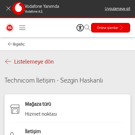
Vodafone Yanımda
Uygulamaya git
Vodafone A.Ş.
Online işlemler
Bigadiç
Listelemeye dön
Technıcom İletişim - Sezgin Haskanlı
Mağaza türü
Hizmet noktası
İletişim