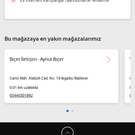
Ev İnterneti Kampanya/Taahhütname Yenileme
Bu mağazaya en yakın mağazalarımız
Biçer İletişim - Aynur Biçer
Yı
Camii Mah. Atatürk Cad. No: 19 Bigadiç/Balıkesir
Cam
0.01 km uzaklıkta
0.0
05446301892
05