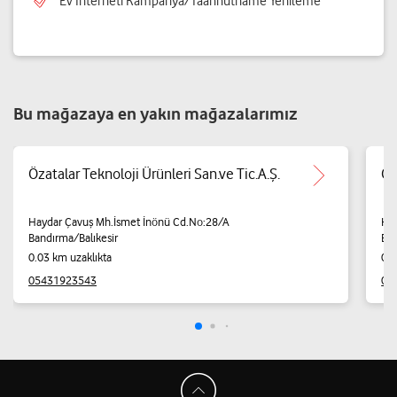
Ev İnterneti Kampanya/Taahhütname Yenileme
Bu mağazaya en yakın mağazalarımız
Özatalar Teknoloji Ürünleri San.ve Tic.A.Ş.
Ot
Haydar Çavuş Mh.İsmet İnönü Cd.No:28/A
Hay
Bandırma/Balıkesir
Ban
0.03 km uzaklıkta
0.0
05431923543
05