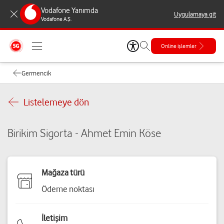
Vodafone Yanımda
Uygulamaya git
Vodafone A.Ş.
Online işlemler
Germencik
Listelemeye dön
Birikim Sigorta - Ahmet Emin Köse
Mağaza türü
Ödeme noktası
İletişim