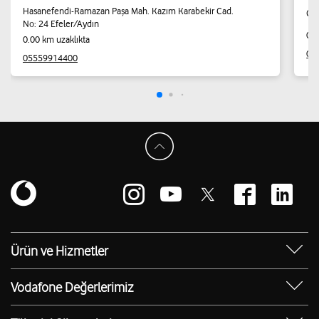
Hasanefendi-Ramazan Paşa Mah. Kazım Karabekir Cad.
Çeş
No: 24 Efeler/Aydın
0.0
0.00 km uzaklıkta
05
05559914400
Ürün ve Hizmetler
Yanımda Uygulaması
Vodafone Değerlerimiz
Vodafone 4.5G
Sosyal Destek
Ürünler