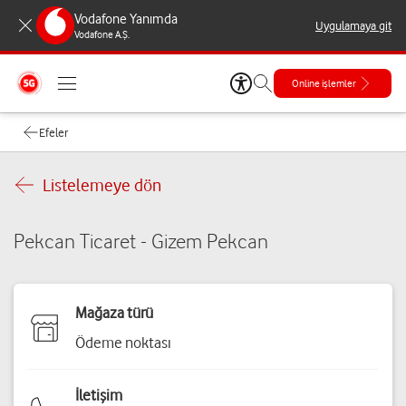
Vodafone Yanımda
Uygulamaya git
Vodafone A.Ş.
Online işlemler
Efeler
Listelemeye dön
Pekcan Ticaret - Gizem Pekcan
Mağaza türü
Ödeme noktası
İletişim