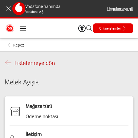
Vodafone Yanımda
Uygulamaya git
Vodafone A.Ş.
Online işlemler
Kepez
Listelemeye dön
Melek Ayışık
Mağaza türü
Ödeme noktası
İletişim