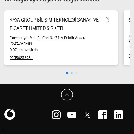
KAYA GROUP BİLİŞİM TEKNOLOJİ SANAYİ VE
ŞA
TİCARET LİMİTED ŞİRKETİ
Cum
Cumhuriyet Mah.Eti Cad.No:31-A Polatlı-Ankara
Pol
Polatlı/Ankara
0.1
0.07 km uzaklıkta
05
05530252984