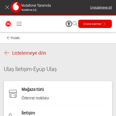
Vodafone Yanımda
Uygulamaya git
Vodafone A.Ş.
Online işlemler
Polatlı
Listelemeye dön
Ulaş İletişim-Eyüp Ulaş
Mağaza türü
Ödeme noktası
İletişim