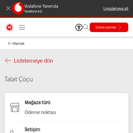
Vodafone Yanımda
Uygulamaya git
Vodafone A.Ş.
Online işlemler
Mamak
Listelemeye dön
Talat Çöçü
Mağaza türü
Ödeme noktası
İletişim