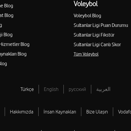
Voleybol
e Blog
at Blog
Voleybol Blog
g
Sultanlar Ligi Puan Durumu
ji Blog
Sultanlar Ligi Fikstür
Hizmetler Blog
Sultanlar Ligi Canlı Skor
aynakları Blog
Tüm Voleybol
Blog
Türkçe
English
русский
العربية
Hakkımızda
İnsan Kaynakları
Bize Ulaşın
Vodaf