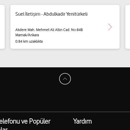
Suel İletişim - Abdulkadir Yenitürkeli
Akdere Mah. Mehmet Ali Altın Cad. No:84B
Mamak/Ankara
0.84 km uzaklıkta
elefonu ve Popüler
Yardım
lar