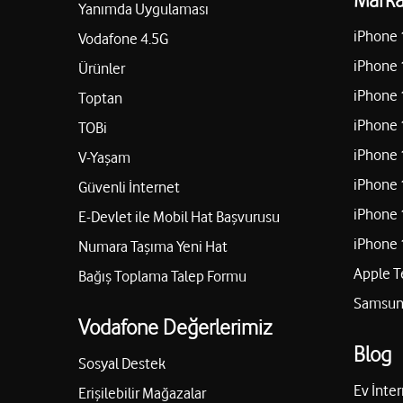
Yanımda Uygulaması
iPhone 
Vodafone 4.5G
iPhone 
Ürünler
iPhone 
Toptan
iPhone 
TOBi
iPhone 
V-Yaşam
iPhone 
Güvenli İnternet
iPhone 
E-Devlet ile Mobil Hat Başvurusu
iPhone 
Numara Taşıma Yeni Hat
Apple T
Bağış Toplama Talep Formu
Samsung
Vodafone Değerlerimiz
Blog
Sosyal Destek
Ev İnter
Erişilebilir Mağazalar