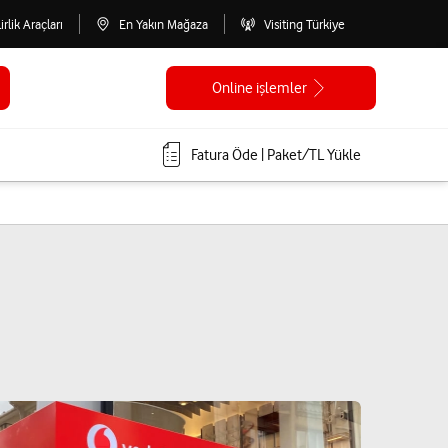
lirlik Araçları
En Yakın Mağaza
Visiting Türkiye
Online işlemler
Fatura Öde | Paket/TL Yükle