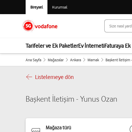
Bireysel
Kurumsal
Tarifeler ve Ek Paketler
Ev İnterneti
Faturaya Ek 
Ana Sayfa
Mağazalar
Ankara
Mamak
Başkent İletişim
Listelemeye dön
Başkent İletişim - Yunus Ozan
Mağaza türü