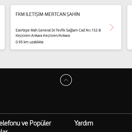
FKM İLETİŞİM-MERTCAN ŞAHİN
Esertepe Mah.General Dr.Tevfik Sağlam Cad.No:152-B
Keçiören-Ankara Keçiören/Ankara
0.93 km uzaklıkta
elefonu ve Popüler
Yardım
lar