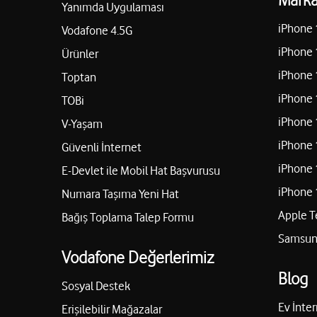
Yanımda Uygulaması
iPhone 
Vodafone 4.5G
iPhone 
Ürünler
iPhone 
Toptan
iPhone 
TOBi
iPhone 
V-Yaşam
iPhone 
Güvenli İnternet
iPhone 
E-Devlet ile Mobil Hat Başvurusu
iPhone 
Numara Taşıma Yeni Hat
Apple T
Bağış Toplama Talep Formu
Samsung
Vodafone Değerlerimiz
Blog
Sosyal Destek
Ev İnter
Erişilebilir Mağazalar