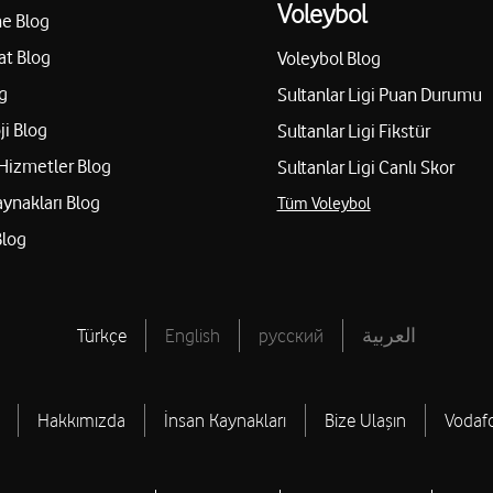
Voleybol
e Blog
at Blog
Voleybol Blog
g
Sultanlar Ligi Puan Durumu
ji Blog
Sultanlar Ligi Fikstür
Hizmetler Blog
Sultanlar Ligi Canlı Skor
aynakları Blog
Tüm Voleybol
Blog
Türkçe
English
русский
العربية
Hakkımızda
İnsan Kaynakları
Bize Ulaşın
Vodaf