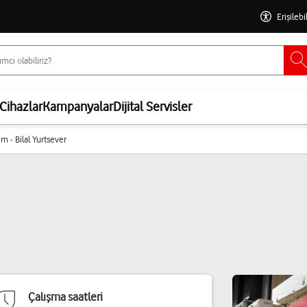
Erişilebi
Cihazlar
Kampanyalar
Dijital Servisler
im - Bilal Yurtsever
Çalışma saatleri