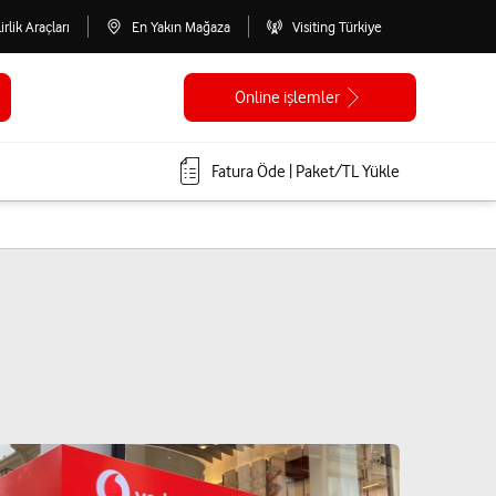
lirlik Araçları
En Yakın Mağaza
Visiting Türkiye
Online işlemler
Fatura Öde | Paket/TL Yükle