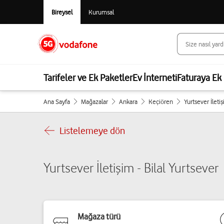
Bireysel
Kurumsal
Tarifeler ve Ek Paketler
Ev İnterneti
Faturaya Ek 
Ana Sayfa
Mağazalar
Ankara
Keçiören
Yurtsever İletiş
Listelemeye dön
Yurtsever İletişim - Bilal Yurtsever
Mağaza türü