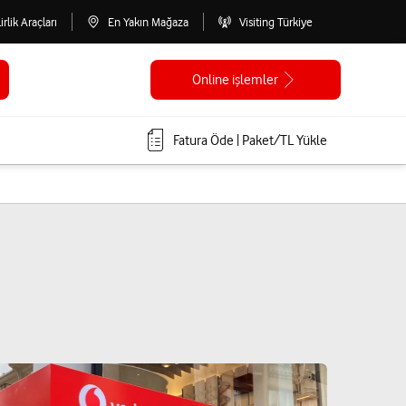
lirlik Araçları
En Yakın Mağaza
Visiting Türkiye
Online işlemler
Fatura Öde | Paket/TL Yükle