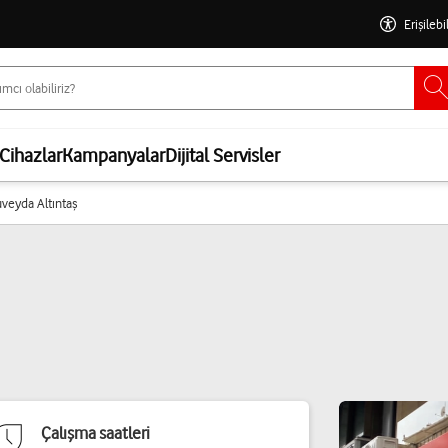
Erişilebi
Cihazlar
Kampanyalar
Dijital Servisler
uveyda Altıntaş
Çalışma saatleri