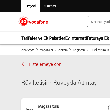
Bireysel
Kurumsal
Tarifeler ve Ek Paketler
Ev İnterneti
Faturaya Ek 
Ana Sayfa
Mağazalar
Ankara
Keçiören
Rüv İletişim-R
Listelemeye dön
Rüv İletişim-Ruveyda Altıntaş
Mağaza türü