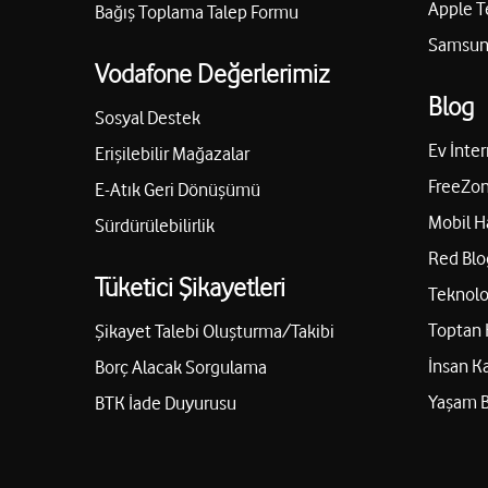
Apple T
Bağış Toplama Talep Formu
Samsung
Vodafone Değerlerimiz
Blog
Sosyal Destek
Ev İnter
Erişilebilir Mağazalar
FreeZon
E-Atık Geri Dönüşümü
Mobil H
Sürdürülebilirlik
Red Blo
Tüketici Şikayetleri
Teknolo
Toptan 
Şikayet Talebi Oluşturma/Takibi
İnsan K
Borç Alacak Sorgulama
Yaşam 
BTK İade Duyurusu