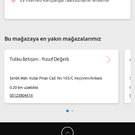
Ev İnterneti Kampanya/Taahhütname Yenileme
Bu mağazaya en yakın mağazalarımız
Tutku İletişim - Yusuf Değerli
Ar
Şenlik Mah. Kızlar Pınarı Cad. No:165/C Keçiören/Ankara
Şen
0.20 km uzaklıkta
0.4
03123804616
05