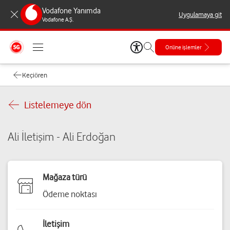
Vodafone Yanımda
Uygulamaya git
Vodafone A.Ş.
Online işlemler
Keçiören
Listelemeye dön
Ali İletişim - Ali Erdoğan
Mağaza türü
Ödeme noktası
İletişim