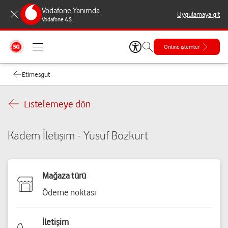
Vodafone Yanımda
Uygulamaya git
Vodafone A.Ş.
Online işlemler
Etimesgut
Listelemeye dön
Kadem İletişim - Yusuf Bozkurt
Mağaza türü
Ödeme noktası
İletişim