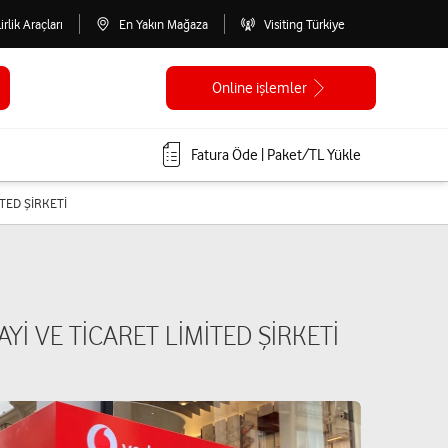
lirlik Araçları
En Yakın Mağaza
Visiting Türkiye
Online işlemler
Fatura Öde | Paket/TL Yükle
İTED ŞİRKETİ
AYİ VE TİCARET LİMİTED ŞİRKETİ