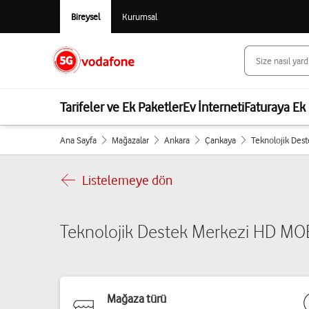
Bireysel
Kurumsal
Tarifeler ve Ek Paketler
Ev İnterneti
Faturaya Ek 
Ana Sayfa
Mağazalar
Ankara
Çankaya
Teknolojik Des
Listelemeye dön
Teknolojik Destek Merkezi HD MO
Mağaza türü