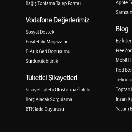
Apple T
Bağış Toplama Talep Formu
Samsung
Vodafone Değerlerimiz
Blog
Sosyal Destek
Ev İnter
Erişilebilir Mağazalar
FreeZon
E-Atık Geri Dönüşümü
Mobil H
Sürdürülebilirlik
Red Blo
Tüketici Şikayetleri
Teknolo
Toptan 
Şikayet Talebi Oluşturma/Takibi
İnsan K
Borç Alacak Sorgulama
Yaşam 
BTK İade Duyurusu