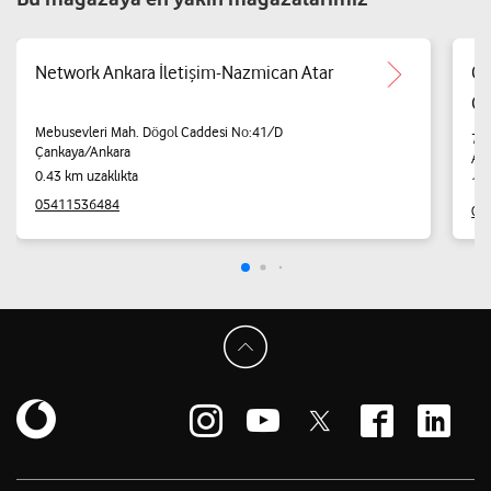
Network Ankara İletişim-Nazmican Atar
Gü
Ot
Mebusevleri Mah. Dögol Caddesi No:41/D
7.C
Çankaya/Ankara
AN
0.43 km uzaklıkta
1.3
05411536484
05