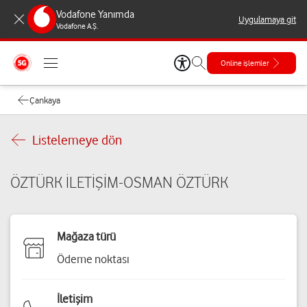
Vodafone Yanımda
Uygulamaya git
Vodafone A.Ş.
Online işlemler
Çankaya
Listelemeye dön
ÖZTÜRK İLETİŞİM-OSMAN ÖZTÜRK
Mağaza türü
Ödeme noktası
İletişim